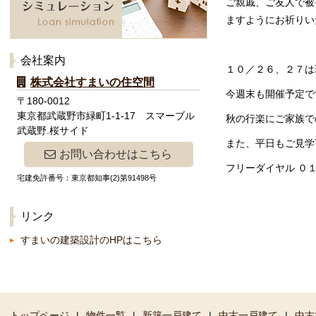
ご親戚、ご友人で被
ますようにお祈りい
会社案内
１０／２６、２７は
株式会社すまいの住空間
今週末も開催予定で
〒180-0012
東京都武蔵野市緑町1-1-17 スマーブル
秋の行楽にご家族で
武蔵野.桜サイド
また、平日もご見学
お問い合わせはこちら
フリーダイヤル ０
宅建免許番号：東京都知事(2)第91498号
リンク
すまいの建築設計のHPはこちら
トップページ
|
物件一覧
|
新築一戸建て
|
中古一戸建て
|
中古