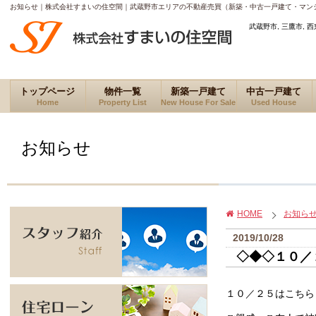
お知らせ｜株式会社すまいの住空間｜武蔵野市エリアの不動産売買（新築・中古一戸建て・マン
武蔵野市, 三鷹市, 西
トップページ
物件一覧
新築一戸建て
中古一戸建て
Home
Property List
New House For Sale
Used House
お知らせ
HOME
お知ら
2019/10/28
◇◆◇１０／
１０／２５はこちら