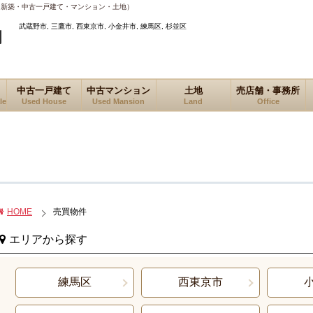
（新築・中古一戸建て・マンション・土地）
武蔵野市, 三鷹市, 西東京市, 小金井市, 練馬区, 杉並区
中古一戸建て
中古マンション
土地
売店舗・事務所
le
Used House
Used Mansion
Land
Office
HOME
売買物件
エリアから探す
練馬区
西東京市