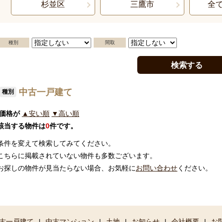
杉並区
三鷹市
全
種別
間取
中古一戸建て
種別
価格が
▲安い順
▼高い順
該当する物件は
0
件です。
条件を変えて検索してみてください。
こちらに掲載されていない物件も多数ございます。
お探しの物件が見当たらない場合、お気軽に
お問い合わせ
ください。
古一戸建て
|
中古マンション
|
土地
|
お知らせ
|
会社概要
|
お